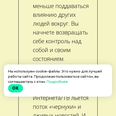
меньше поддаваться
влиянию других
людей вокруг. Вы
начнете возвращать
себе контроль над
собой и своим
состоянием.
Кого слушать:
Как
Мы используем cookie-файлы. Это нужно для лучшей
работы сайта. Продолжая пользоваться сайтом, вы
выбрать источники
соглашаетесь с этим.
Подробнее
информации, когда из
OK
Интернета/ТВ льется
поток «чернухи» и
лживых новостей. И