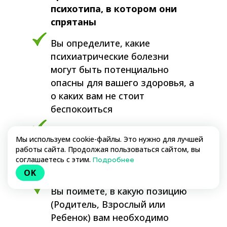
психотипа, в котором они
спрятаны
Вы определите, какие
психиатрические болезни
могут быть потенциально
опасны для вашего здоровья, а
о каких вам не стоит
беспокоиться
Вы узнаете, как бороться с
Мы используем cookie-файлы. Это нужно для лучшей
вашим самым большим
работы сайта. Продолжая пользоваться сайтом, вы
страхом, не позволяя ему
соглашаетесь с этим.
Подробнее
ломать вашу жизнь и судьбу
OK
Вы поймете, в какую позицию
(Родитель, Взрослый или
Ребенок) вам необходимо