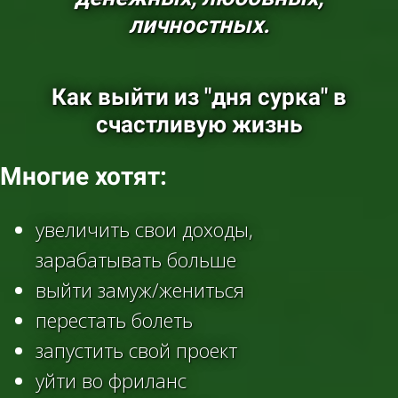
личностных.
Как выйти из "дня сурка" в
счастливую жизнь
Ссылка на это место страницы:
Многие хотят:
#forma
увеличить свои доходы,
зарабатывать больше
выйти замуж/жениться
перестать болеть
запустить свой проект
уйти во фриланс