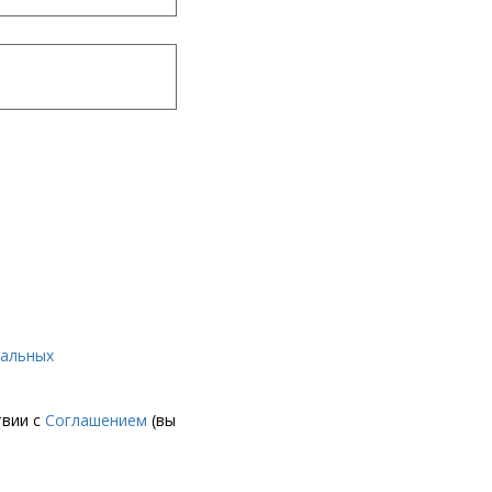
нальных
твии с
Соглашением
(вы