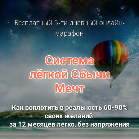
Бесплатный 5-ти дневный онлайн-
марафон
Система
лёгкой Сбычи
Мечт
Как воплотить в реальность 60-90%
своих желаний
за 12 месяцев легко, без напряжения