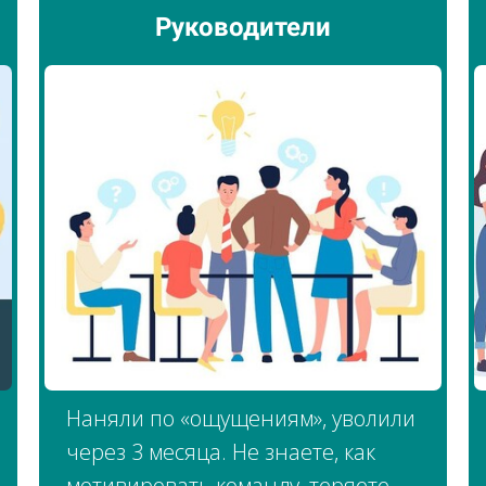
Руководители
Наняли по «ощущениям», уволили
через 3 месяца. Не знаете, как
мотивировать команду, теряете