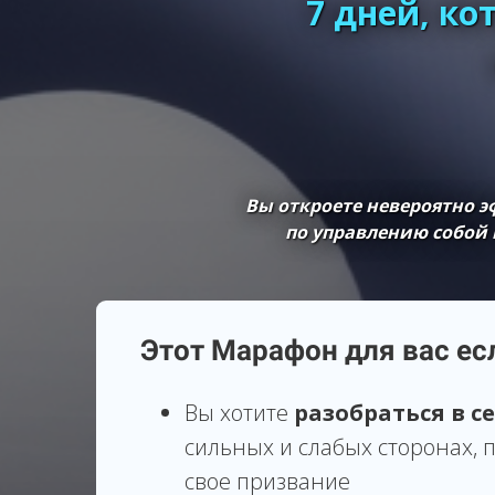
7 дней, к
Вы откроете невероятно 
по управлению собо
Этот Марафон для вас ес
Вы хотите
разобраться в с
сильных и слабых сторонах, п
свое призвание