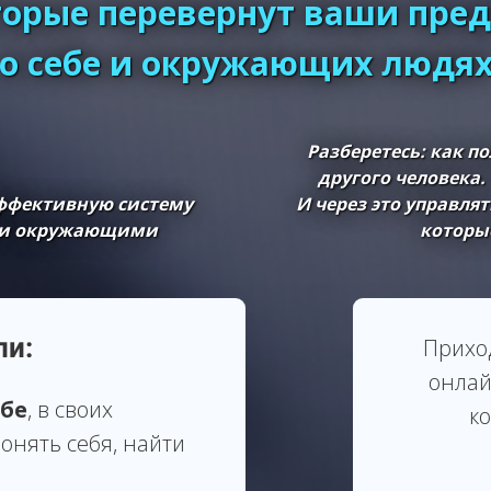
оторые перевернут ваши пре
о себе и окружающих людя
Разберетесь:
как по
другого человека.
эффективную систему
И через это управля
й и окружающими
которы
ли:
Прихо
онлай
ебе
, в своих
к
онять себя, найти