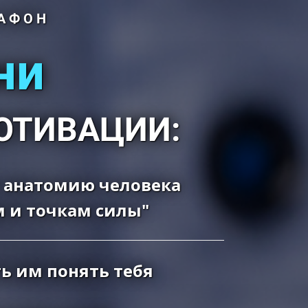
РАФОН
ни
ОТИВАЦИИ:
т анатомию человека
м и точкам силы"
ь им понять тебя