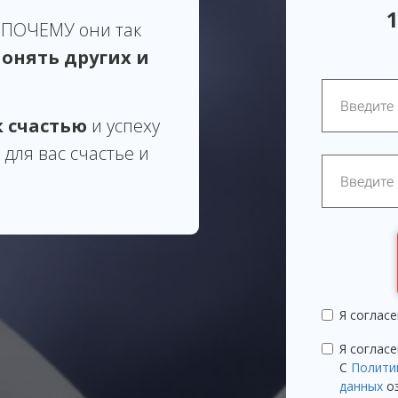
1
у ПОЧЕМУ они так
понять других и
к счастью
и успеху
 для вас счастье и
Я соглас
Я соглас
С
Полити
данных
оз