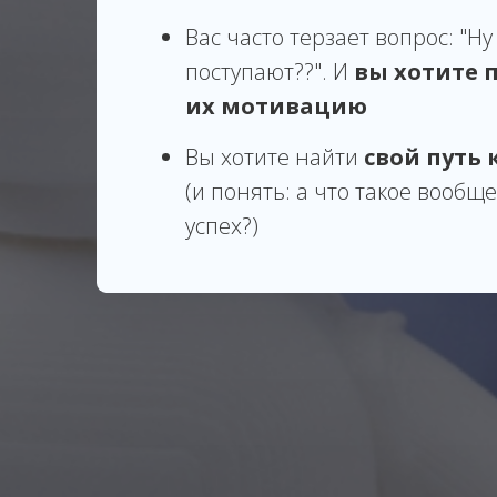
Вас часто
терзает вопрос
: "Н
поступают??". И
вы хотите 
их мотивацию
Вы хотите найти
свой
путь 
(и понять: а что такое вообще
успех?)