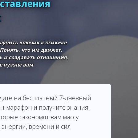
дставления
х
лучить ключик к психике
Понять, что им движет.
ть и создавать отношения,
е нужны вам.
дите на бесплатный 7-дневный
н-марафон и получите знания,
оторые сэкономят вам массу
энергии, времени и сил