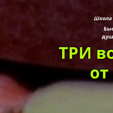
Школа 
Быс
душ
ТРИ в
от