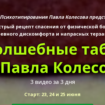
Психотипирования Павла Колесова предс
трый рецепт спасения от физической б
евного дискомфорта и напрасных терза
олшебные та
 Павла Колес
3 видео за 3 дня
Старт: 23, 24 и 25 июня