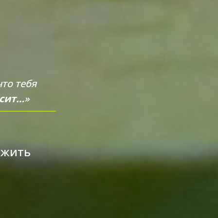
что тебя
сит…
»
м жить