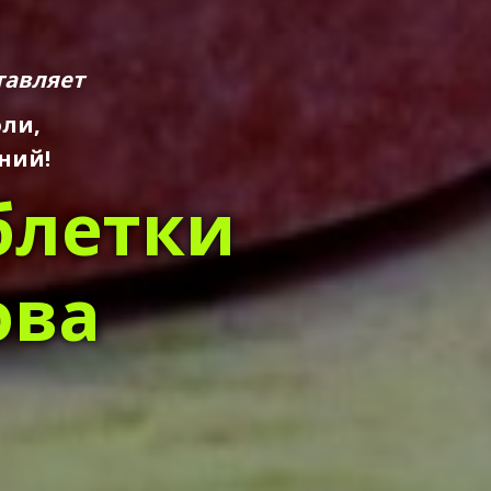
тавляет
оли,
ний!
блетки
ова