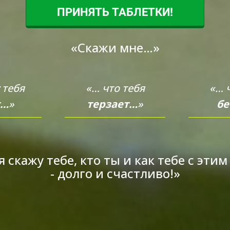
ПРИНЯТЬ ТАБЛЕТКИ!
«Скажи мне…»
 тебя
«… что тебя
«… 
т…
»
терзает…
»
бе
я скажу тебе, кто ты и как тебе с эти
- долго и счастливо!»