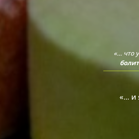
«… что у
боли
«… и 